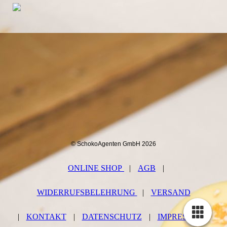
© SchokoAgenten GmbH 2026
ONLINE SHOP
|
AGB
|
WIDERRUFSBELEHRUNG
|
VERSAND
|
KONTAKT
|
DATENSCHUTZ
|
IMPRESSUM