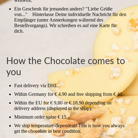
weltweit.
Ein Geschenk für jemanden anders? "Liebe Grüße
von..." Hinterlasse Deine individuelle Nachricht für den
Empfänger (unter Anmerkungen während des
Bestellvorgangs). Wir schreiben es auf eine Karte für
dich.
How the Chocolate comes to
you
Fast delivery via DHL.
Within Germany for € 4.90 and free shipping from € 40.-
Within the EU for € 9,80 or € 18,90 depending on
delivery address (displayed in the shop).
Minimum order value € 15.-.
We ship temperature-dependent! This is how you always
get the chocolate in best condition.