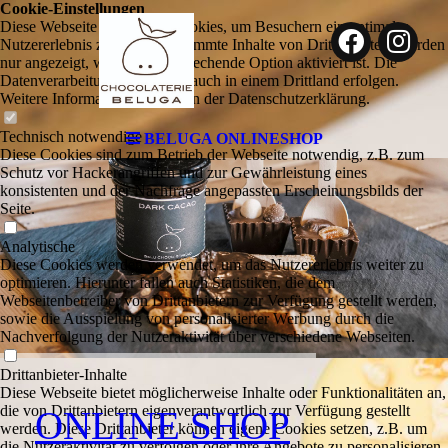
Cookie-Einstellungen
Diese Webseite verwendet Cookies, um Besuchern ein optimales
Nutzererlebnis zu bieten. Bestimmte Inhalte von Drittanbietern werden
nur angezeigt, wenn die entsprechende Option aktiviert ist. Die
Datenverarbeitung kann dann auch in einem Drittland erfolgen.
Weitere Informationen hierzu in der Datenschutzerklärung.
Technisch notwendige
BELUGA ONLINESHOP
Diese Cookies sind zum Betrieb der Webseite notwendig, z.B. zum
Schutz vor Hackerangriffen und zur Gewährleistung eines
konsistenten und der Nachfrage angepassten Erscheinungsbilds der
Seite.
Analytische
Diese Cookies werden verwendet, um das Nutzererlebnis weiter zu
optimieren. Hierunter fallen auch Statistiken, die dem
Webseitenbetreiber von Drittanbietern zur Verfügung gestellt werden,
sowie die Ausspielung von personalisierter Werbung durch die
Nachverfolgung der Nutzeraktivität über verschiedene Webseiten.
Drittanbieter-Inhalte
Diese Webseite bietet möglicherweise Inhalte oder Funktionalitäten an,
die von Drittanbietern eigenverantwortlich zur Verfügung gestellt
ONLINE SHOP
werden. Diese Drittanbieter können eigene Cookies setzen, z.B. um
die Nutzeraktivität zu verfolgen oder ihre Angebote zu personalisieren