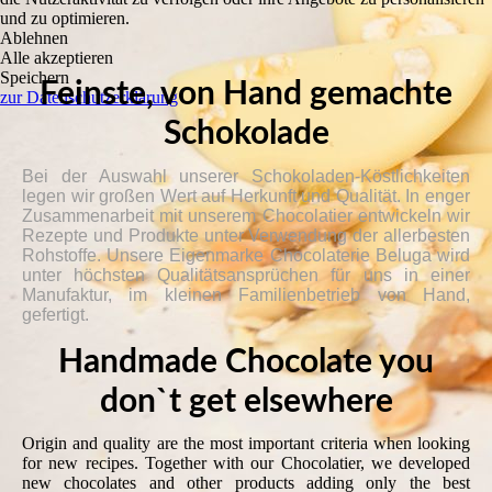
und zu optimieren.
Ablehnen
Alle akzeptieren
Speichern
Feinste, von Hand gemachte
zur Datenschutzerklärung
Schokolade
Bei der Auswahl unserer Schokoladen-Köstlichkeiten
legen wir großen Wert auf Herkunft und Qualität. In enger
Zusammenarbeit mit unserem Chocolatier entwickeln wir
Rezepte und Produkte unter Verwendung der allerbesten
Rohstoffe. Unsere Eigenmarke Chocolaterie Beluga wird
unter höchsten Qualitätsansprüchen für uns in einer
Manufaktur, im kleinen Familienbetrieb von Hand,
gefertigt.
Handmade Chocolate you
don`t get elsewhere
Origin and quality are the most important criteria when looking
for new recipes. Together with our Chocolatier, we developed
new chocolates and other products adding only the best