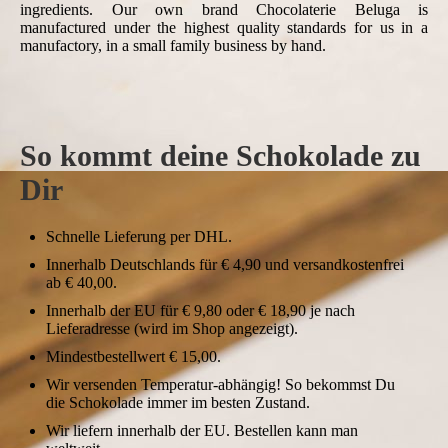
ingredients.
Our own brand Chocolaterie Beluga is
manufactured under the highest quality standards for us in a
manufactory, in a small family business by hand.
So kommt deine Schokolade zu
Dir
Schnelle Lieferung per DHL.
Innerhalb Deutschlands für € 4,90 und versandkostenfrei
ab € 40,00.
Innerhalb der EU für € 9,80 oder € 18,90 je nach
Lieferadresse (wird im Shop angezeigt).
Mindestbestellwert € 15,00.
Wir versenden Temperatur-abhängig! So bekommst Du
die Schokolade immer im besten Zustand.
Wir liefern innerhalb der EU. Bestellen kann man